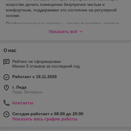
искусство делать помещение безупречно чистым и
комфортным, поддерживая это состояние на регулярной
основе.
Профессиональные клинеры – опытные мастера, которые
обеспечат невероятную чистоту и свежесть помещений,
Показать всё
освободив вас от забот и утомления. При этом специалисты
надежных компаний проходят строгий отбор, им можно
доверить уборку даже в ваше отсутствие.
О нас
Заказ клининговых услуг – это инвестиция в ваше время,
здоровье и комфорт.
Рейтинг не сформирован
Менее 5 отзывов за последний год
Работает с 19.11.2020
г. Лида
Лида, Беларусь
Контакты
Сегодня работает с 08:00 до 20:00
Показать весь график работы