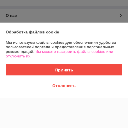
О нас
Контакты
Обработка файлов cookie
Доставка и оплата
Мы используем файлы cookies для обеспечения удобства
пользователей портала и предоставления персональных
рекомендаций.
Вы можете настроить файлы cookies или
График работы
отключить их.
Полная версия сайта
Принять
Политика обработки cookies
Отклонить
Сайт создан на платформе Deal.by