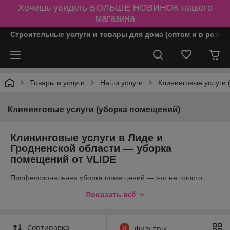
Хочешь увидеть БОЛЬШЕ НОВИНОК нашего
магазина
Строительные услуги и товары для дома (оптом и в розни
Товары и услуги
Наши услуги
Клининговые услуги
Клининговые услуги (уборка помещений)
Клининговые услуги в Лиде и
Гродненской области — уборка
помещений от VLIDE
Профессиональная уборка помещений — это не просто
наведение порядка, а комплексный подход к созданию
Показать всё
чистого, безопасного и комфортного пространства.
Компания
VLIDE
предлагает полный спектр клининговых
услуг в Лиде и Гродненской области, позволяя поддерживать
чистоту в квартире, доме или офисе без лишних усилий.
Сортировка
0
Фильтры