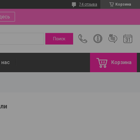
74 отзыва
Корзина
десь
 нас
Корзина
ели