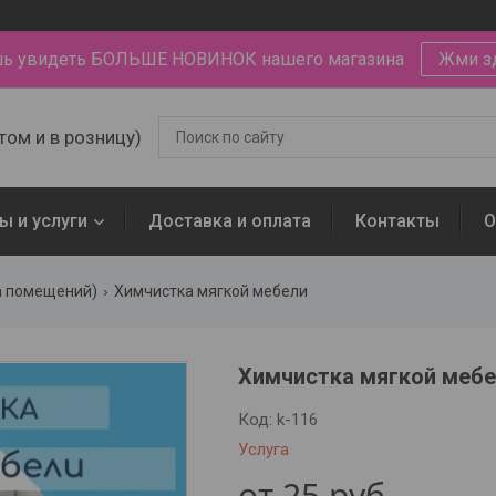
ь увидеть БОЛЬШЕ НОВИНОК нашего магазина
Жми з
том и в розницу)
ы и услуги
Доставка и оплата
Контакты
О
а помещений)
Химчистка мягкой мебели
Химчистка мягкой меб
Код:
k-116
Услуга
от
25
руб.