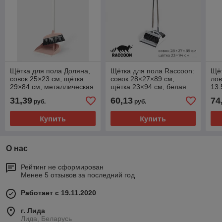
Щётка для пола Доляна,
Щётка для пола Raccoon:
Щёт
совок 25×23 см, щётка
совок 28×27×89 см,
лов
29×84 см, металлическая
щётка 23×94 см, белая
13.
ручка 77 см, розовая
31,39
60,13
74
руб.
руб.
Купить
Купить
О нас
Рейтинг не сформирован
Менее 5 отзывов за последний год
Работает с 19.11.2020
г. Лида
Лида, Беларусь