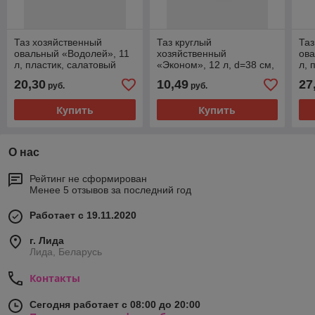
Таз хозяйственный
Таз круглый
Таз
овальный «Водолей», 11
хозяйственный
ова
л, пластик, салатовый
«Эконом», 12 л, d=38 см,
л, 
h=16 см, пластик, МИКС
20,30
10,49
27
руб.
руб.
Купить
Купить
О нас
Рейтинг не сформирован
Менее 5 отзывов за последний год
Работает с 19.11.2020
г. Лида
Лида, Беларусь
Контакты
Сегодня работает с 08:00 до 20:00