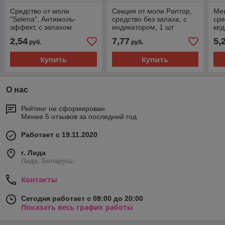
Средство от моли
Секция от моли Раптор,
Меш
"Selena", Антимоль-
средство без запаха, с
сре
эффект, с запахом
индикатором, 1 шт
кед
лаванды, 1 шт
2,54
7,77
5,
руб.
руб.
Купить
Купить
О нас
Рейтинг не сформирован
Менее 5 отзывов за последний год
Работает с 19.11.2020
г. Лида
Лида, Беларусь
Контакты
Сегодня работает с 08:00 до 20:00
Показать весь график работы