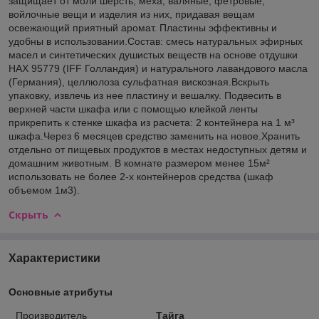
защищает от моли шерсть, меха, валяные, фетровые,
войлочные вещи и изделия из них, придавая вещам
освежающий приятный аромат. Пластины эффективны и
удобны в использовании.Состав: смесь натуральных эфирных
масел и синтетических душистых веществ на основе отдушки
НАХ 95779 (IFF Голландия) и натурального лавандового масла
(Германия), целлюлоза сульфатная вискозная.Вскрыть
упаковку, извлечь из нее пластину и вешалку. Подвесить в
верхней части шкафа или с помощью клейкой ленты
прикрепить к стенке шкафа из расчета: 2 контейнера на 1 м³
шкафа.Через 6 месяцев средство заменить на новое.Хранить
отдельно от пищевых продуктов в местах недоступных детям и
домашним животным. В комнате размером менее 15м²
использовать не более 2-х контейнеров средства (шкаф
объемом 1м3).
Скрыть
Характеристики
Основные атрибуты
Производитель
Тайга