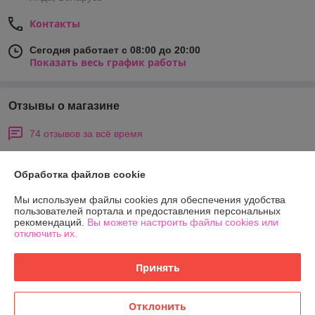
Контакты
Сегодня работает с 08:00 до 20:00
Показать весь график работы
Отзывы о магазине
74 отзывов за всё время
Татьяна
24.04.2026
Обработка файлов cookie
Отлично
Мы используем файлы cookies для обеспечения удобства
пользователей портала и предоставления персональных
Очень вежливый и чуткий менеджер .Неоднократно заказываю на 
рекомендаций.
Вы можете настроить файлы cookies или
этом сайте ,все всегда на высшем уровне .Желаем удачи и хороших 
отключить их.
клиентов .
Принять
Татьяна
15.10.2025
Отлично
Отклонить