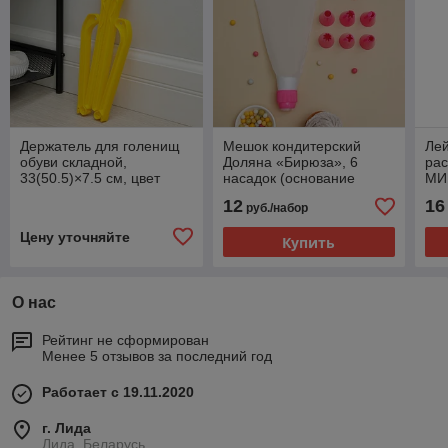
Держатель для голенищ
Мешок кондитерский
Лей
обуви складной,
Доляна «Бирюза», 6
рас
33(50.5)×7.5 см, цвет
насадок (основание
МИ
МИКС
насадки 2,5 см),
12
16
руб./набор
29×19×3,5 см, насадки и
цвет МИКС
Цену уточняйте
Купить
О нас
Рейтинг не сформирован
Менее 5 отзывов за последний год
Работает с 19.11.2020
г. Лида
Лида, Беларусь