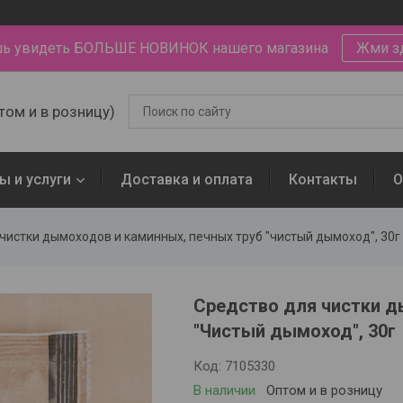
ь увидеть БОЛЬШЕ НОВИНОК нашего магазина
Жми з
том и в розницу)
ы и услуги
Доставка и оплата
Контакты
О
чистки дымоходов и каминных, печных труб "чистый дымоход", 30г
Средство для чистки д
"Чистый дымоход", 30г
Код:
7105330
В наличии
Оптом и в розницу