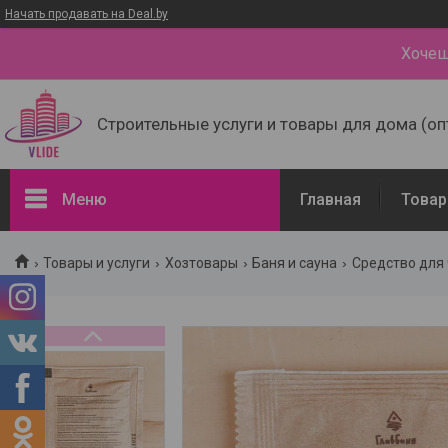
Начать продавать на Deal.by
Хочеш
Строительные услуги и товары для дома (оп
Меню
Главная
Товар
Товары и услуги
Товары и услуги
Хозтовары
Баня и сауна
Средство для 
Доставка и оплата
Наши контакты
О нас
Отзывы о компании
Портфолио - наши работы