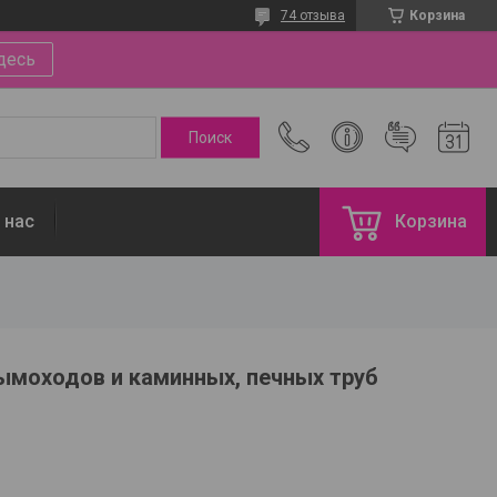
74 отзыва
Корзина
десь
 нас
Корзина
ымоходов и каминных, печных труб