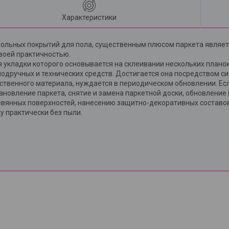
Характеристики
польных покрытий для пола, существенным плюсом паркета являет
своей практичностью.
я укладки которого основывается на склеивании нескольких плано
одручных и технических средств. Достигается она посредством си
чественного материала, нуждается в периодическом обновлении. Ес
тановление паркета, снятие и замена паркетной доски, обновление
евянных поверхностей, нанесению защитно-декоративных составов 
у практически без пыли.