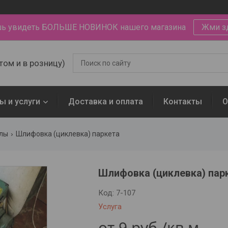
ь увидеть БОЛЬШЕ НОВИНОК нашего магазина
Жми з
том и в розницу)
ы и услуги
Доставка и оплата
Контакты
О
олы
Шлифовка (циклевка) паркета
Шлифовка (циклевка) пар
Код:
7-107
Услуга
от
9
руб.
/кв.м