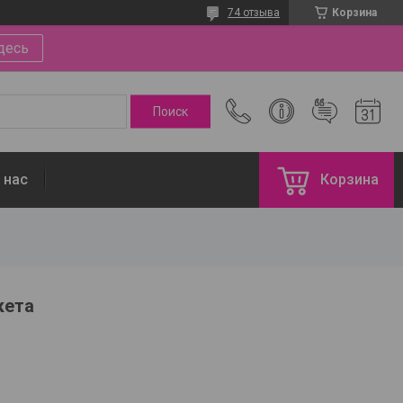
74 отзыва
Корзина
десь
 нас
Корзина
кета