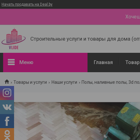
Начать продавать на Deal.by
Хочеш
Строительные услуги и товары для дома (оп
Меню
Главная
Товар
Товары и услуги
Товары и услуги
Наши услуги
Полы, наливные полы, 3d п
Доставка и оплата
Наши контакты
О нас
Отзывы о компании
Портфолио - наши работы