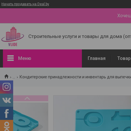
Начать продавать на Deal.by
Хочеш
Строительные услуги и товары для дома (оп
Меню
Главная
Товар
Товары и услуги
...
Кондитерские принадлежности и инвентарь для выпечк
Доставка и оплата
Наши контакты
О нас
Отзывы о компании
Портфолио - наши работы