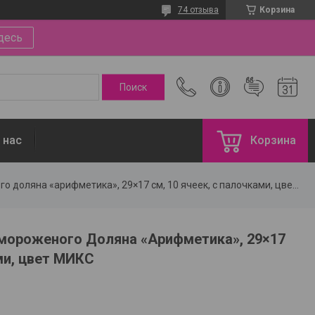
74 отзыва
Корзина
десь
 нас
Корзина
Форма для леденцов и мороженого доляна «арифметика», 29×17 см, 10 ячеек, с палочками, цвет микс
мороженого Доляна «Арифметика», 29×17
ами, цвет МИКС