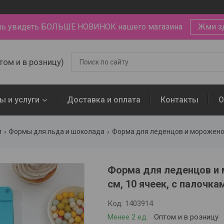
ь увидеть БОЛЬШЕ НОВИНОК нашего магазина
Жми з
том и в розницу)
ы и услуги
Доставка и оплата
Контакты
О
и
Формы для льда и шоколада
Форма для леденцов и 
см, 10 ячеек, с палочк
Код:
1403914
Менее 2 ед.
Оптом и в розницу