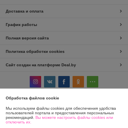
Доставка и оплата
График работы
Полная версия сайта
Политика обработки cookies
Сайт создан на платформе Deal.by
Обработка файлов cookie
Информация для покупателя
Мы используем файлы cookies для обеспечения удобства
Юридическое лицо:
Общество с ограниченной ответственностью
пользователей портала и предоставления персональных
«ЛЕОВЕНС»
рекомендаций.
Вы можете настроить файлы cookies или
Р.Б., Гродненская обл., г Лида, ул. Летная, дом 7А, оф.5, каб., 231300
отключить их.