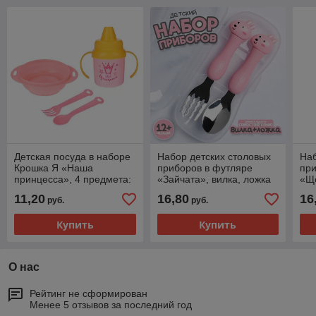
Детская посуда в наборе
Набор детских столовых
Наб
Крошка Я «Наша
приборов в футляре
при
принцесса», 4 предмета:
«Зайчата», вилка, ложка
«Ще
тарелка, поильник, ложка,
11,20
16,80
16
руб.
руб.
вилка, от 5 мес.
Купить
Купить
О нас
Рейтинг не сформирован
Менее 5 отзывов за последний год