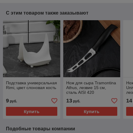
С этим товаром также заказывают
Подставка универсальная
Нож для сыра Tramontina
Нож
Rimi, цвет слоновая кость
Athus, лезвие 15 см,
Uni
сталь AISI 420
лез
42
9
13
14
руб.
руб.
Купить
Купить
Подобные товары компании