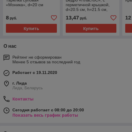
Тарелка суповая
Ведро «ПластоС», с
Кры
«Моника», d=20 см
герметичной крышкой,
d=20.5 см, h=21.5 см,
цвет белый, 5 л.
8
13,47
12
руб.
руб.
Купить
Купить
О нас
Рейтинг не сформирован
Менее 5 отзывов за последний год
Работает с 19.11.2020
г. Лида
Лида, Беларусь
Контакты
Сегодня работает с 08:00 до 20:00
Показать весь график работы