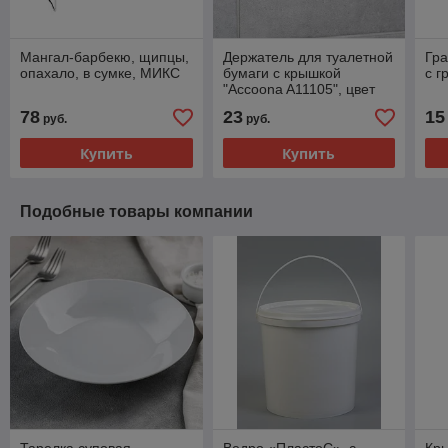
Мангал-барбекю, щипцы,
Держатель для туалетной
Гра
опахало, в сумке, МИКС
бумаги с крышкой
с г
"Accoona A11105", цвет
хром
78
23
15
руб.
руб.
Купить
Купить
Подобные товары компании