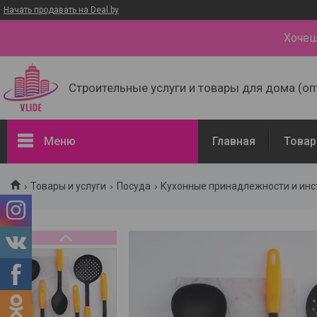
Начать продавать на Deal.by
Хочеш
Строительные услуги и товары для дома (оп
Меню
Главная
Товар
Товары и услуги
Товары и услуги
Посуда
Кухонные принадлежности и ин
Доставка и оплата
Наши контакты
О нас
Отзывы о компании
Портфолио - наши работы