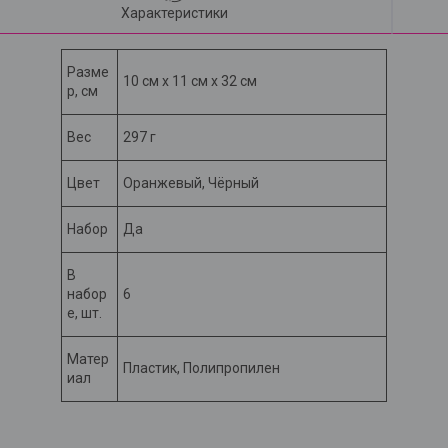
Характеристики
Разме
10 см х 11 см х 32 см
р, см
Вес
297 г
Цвет
Оранжевый, Чёрный
Набор
Да
В
набор
6
е, шт.
Матер
Пластик, Полипропилен
иал