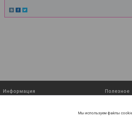
Информация
Полезное
Товары и услуги
Наши контак
Доставка и оплата
О нас
Мы используем файлы cookie
Статьи
Отзывы о ко