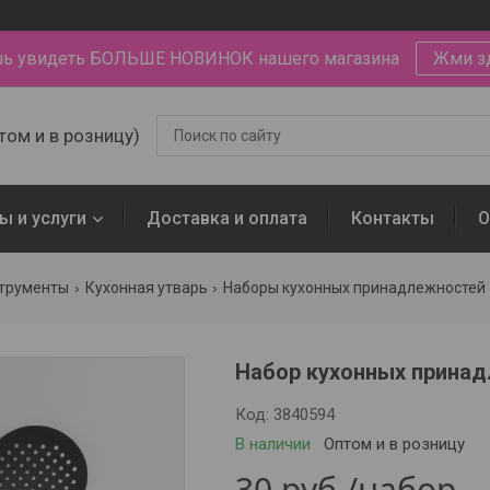
ь увидеть БОЛЬШЕ НОВИНОК нашего магазина
Жми з
том и в розницу)
ы и услуги
Доставка и оплата
Контакты
О
струменты
Кухонная утварь
Наборы кухонных принадлежностей
Набор кухонных принад
Код:
3840594
В наличии
Оптом и в розницу
30
руб.
/набор