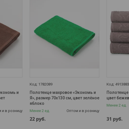
1782089
491388
Экономь и
Полотенце махровое «Экономь и
Полотенце
вет
Я», размер 70х130 см, цвет зелёное
цвет бежев
яблоко
Менее 2 ед.
 и в розницу
Менее 2 ед.
Оптом и в розницу
22
руб.
31
руб.