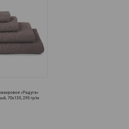
3
 махровое «Радуга»
ый, 70х130, 295 гр/м