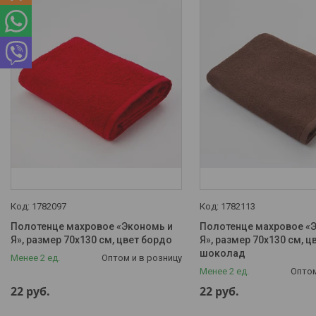
Плотность, г/м2
Наличие
В наличии
4
Назначение полотенца
Банное
4
Тип ткани
Махра
4
1782097
1782113
Цвет
Полотенце махровое «Экономь и
Полотенце махровое «
Бежевый
1
Я», размер 70х130 см, цвет бордо
Я», размер 70х130 см, ц
шоколад
Менее 2 ед.
Коричневый
1
Оптом и в розницу
Менее 2 ед.
Оптом
Зелёный
1
22
руб.
22
руб.
Бордовый
1