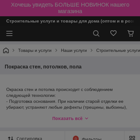
Хочешь увидеть БОЛЬШЕ НОВИНОК нашего
магазина
Строительные услуги и товары для дома (оптом и в розни
Товары и услуги
Наши услуги
Строительные услуг
Покраска стен, потолков, пола
Окраска стен и потолка происходит с соблюдением
следующей технологии:
- Подготовка основания. При наличии старой отделки ее
убирают, устраняют любые дефекты (трещины, выбоины),
плесень, ржавчину и прочие.
Показать всё
- При необходимости производится выравнивание основания
стен и потолка. Во время этого этапа также производится
шпаклевание, грунтование и шлифовка поверхности.
- Окрашивание стен и потолка производят при помощи
Сортировка
0
Фильтры