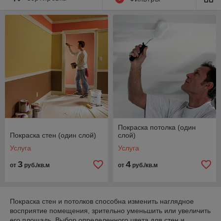
валика, а все стыки и углы обрабатывают кистью.
- Когда первый слой краски полностью высохнет, переходят к
нанесению второго. Его наносят в перпендикулярном
направлении, что позволит не допустить образования
разводов или неровностей.
- Краска сохнет в закрытом помещении при отсутствии
сквозняков.
Наша компания
VLIDE
выполнит работы по покраске стен и
потолков в вашем доме, квартире или офисе.
Наши контакты:
+375 (29) 962-09-26
А1 - Viber - Whatsapp
+375 (29) 551-69-60
MTC
Сайт:
vlide.by
Покраска потолка (один
Покраска стен (один слой)
слой)
Услуга
Услуга
3
4
от
руб./кв.м
от
руб./кв.м
Покраска стен и потолков способна изменить наглядное
восприятие помещения, зрительно уменьшить или увеличить
его площадь. Выбор определенного цвета для стен и