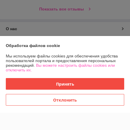
Показать все отзывы
О нас
Контакты
Обработка файлов cookie
Доставка и оплата
Мы используем файлы cookies для обеспечения удобства
пользователей портала и предоставления персональных
рекомендаций.
Вы можете настроить файлы cookies или
График работы
отключить их.
Полная версия сайта
Принять
Политика обработки cookies
Отклонить
Сайт создан на платформе Deal.by