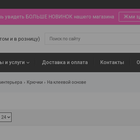
ь увидеть БОЛЬШЕ НОВИНОК нашего магазина
Жми з
том и в розницу)
ы и услуги
Доставка и оплата
Контакты
О
 интерьера
Крючки
На клеевой основе