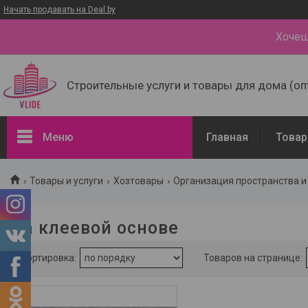
Начать продавать на Deal.by
Хочеш
Строительные услуги и товары для дома (оп
Меню
Главная
Товар
Фильтры
Товары и услуги
Хозтовары
Организация пространства и
Диапазон цен, руб.
На клеевой основе
Наличие
В наличии
1
Тип держателя