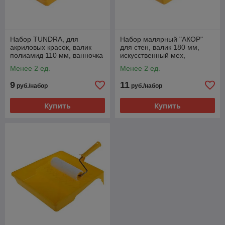
Набор TUNDRA, для
Набор малярный "АКОР"
акриловых красок, валик
для стен, валик 180 мм,
полиамид 110 мм, ванночка
искусственный мех,
150 х 290 мм 2840596
ванночка 330х260 мм
Менее 2 ед.
Менее 2 ед.
1255233
9
11
руб./набор
руб./набор
Купить
Купить