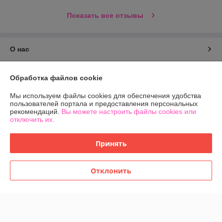
Показать все отзывы
О нас
Контакты
Обработка файлов cookie
Доставка и оплата
Мы используем файлы cookies для обеспечения удобства
пользователей портала и предоставления персональных
рекомендаций.
Вы можете настроить файлы cookies или
График работы
отключить их.
Полная версия сайта
Принять
Политика обработки cookies
Отклонить
Сайт создан на платформе Deal.by