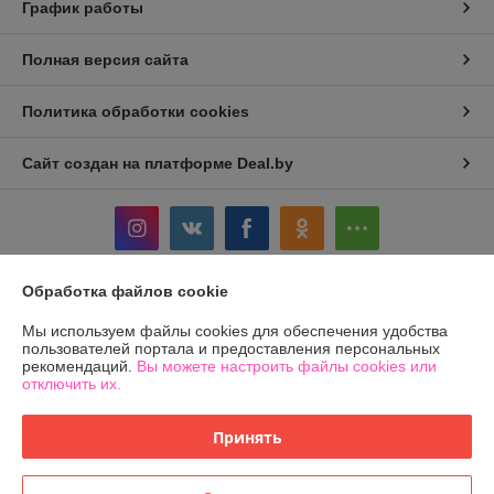
График работы
Полная версия сайта
Политика обработки cookies
Сайт создан на платформе Deal.by
Обработка файлов cookie
Информация для покупателя
Мы используем файлы cookies для обеспечения удобства
Юридическое лицо:
Общество с ограниченной ответственностью
пользователей портала и предоставления персональных
«ЛЕОВЕНС»
рекомендаций.
Вы можете настроить файлы cookies или
Р.Б., Гродненская обл., г Лида, ул. Летная, дом 7А, оф.5, каб., 231300
отключить их.
Регистрационный номер ЕГР: 592035467
Принять
УНП: 592035467
Регистрационный орган: Лидский районный исполнительный комитет