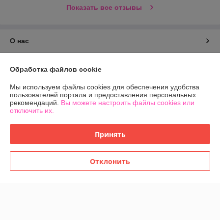
Показать все отзывы
О нас
Контакты
Обработка файлов cookie
Доставка и оплата
Мы используем файлы cookies для обеспечения удобства
пользователей портала и предоставления персональных
рекомендаций.
Вы можете настроить файлы cookies или
График работы
отключить их.
Полная версия сайта
Принять
Политика обработки cookies
Отклонить
Сайт создан на платформе Deal.by