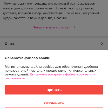
Покупаю у данного продавца уже не первый раз.  Заказываем 
товары для дома как организация. Полный пакет документов, 
доставка, большой выбор, консультация. Всё на высшем уровне! 
Будем работать с вами и дальше) Спасибо !
Показать все отзывы
О нас
Контакты
Обработка файлов cookie
Доставка и оплата
Мы используем файлы cookies для обеспечения удобства
пользователей портала и предоставления персональных
рекомендаций.
Вы можете настроить файлы cookies или
График работы
отключить их.
Полная версия сайта
Принять
Политика обработки cookies
Отклонить