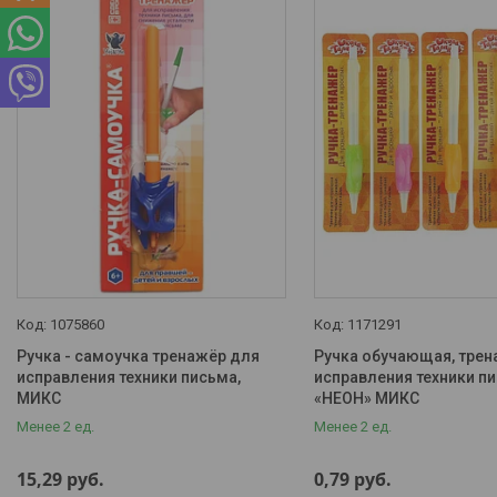
Китай
4
Россия
2
Материал
Пластик
4
Производитель
deVENTE
1
Уник-Ум
2
1075860
1171291
Товары и услуги
Ручка - самоучка тренажёр для
Ручка обучающая, трен
исправления техники письма,
исправления техники п
Доставка и оплата
МИКС
«НЕОН» МИКС
Наши контакты
Менее 2 ед.
Менее 2 ед.
О нас
15,29
руб.
0,79
руб.