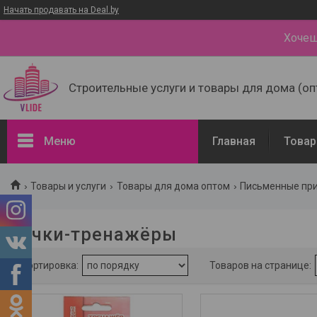
Начать продавать на Deal.by
Хочеш
Строительные услуги и товары для дома (оп
Меню
Главная
Товар
Фильтры
Товары и услуги
Товары для дома оптом
Письменные пр
Диапазон цен, руб.
Ручки-тренажёры
Наличие
В наличии
6
Страна производитель