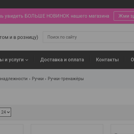
ь увидеть БОЛЬШЕ НОВИНОК нашего магазина
Жми з
том и в розницу)
ы и услуги
Доставка и оплата
Контакты
О
инадлежности
Ручки
Ручки-тренажёры