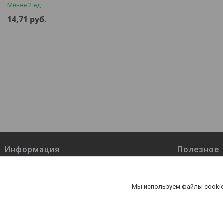
Менее 2 ед.
14,71
руб.
Информация
Полезное
Товары и услуги
Наши контак
Доставка и оплата
О нас
Мы используем файлы cookie
Статьи
Отзывы о ко