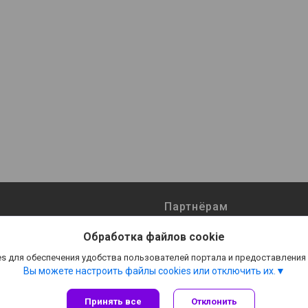
Партнёрам
ты
Поставщикам
Обработка файлов cookie
Оптовым покупателям
s для обеспечения удобства пользователей портала и предоставления
мпании
Реквизиты
Вы можете настроить файлы cookies или отключить их.
Принять все
Отклонить
Сайт создан на платформе Deal.by