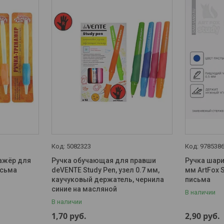
5082323
978538
ажёр для
Ручка обучающая для правши
Ручка шари
исьма
deVENTE Study Pen, узел 0.7 мм,
мм ArtFox 
каучуковый держатель, чернила
письма
синие на масляной
В наличии
В наличии
1,70
руб.
2,90
руб.