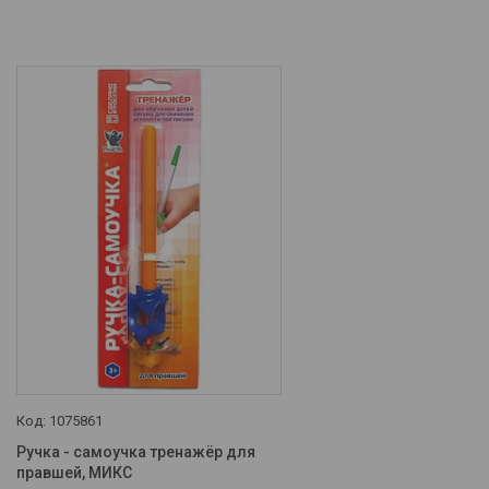
Отзывы о компании
Портфолио - наши работы
Интересные статьи
1075861
Ручка - самоучка тренажёр для
правшей, МИКС