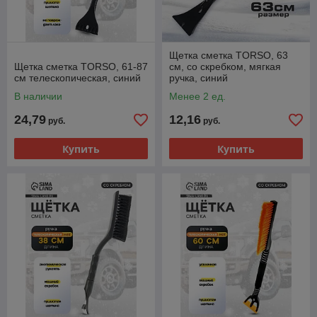
Щетка сметка TORSO, 63
Щетка сметка TORSO, 61-87
см, со скребком, мягкая
см телескопическая, синий
ручка, синий
В наличии
Менее 2 ед.
24,79
12,16
руб.
руб.
Купить
Купить