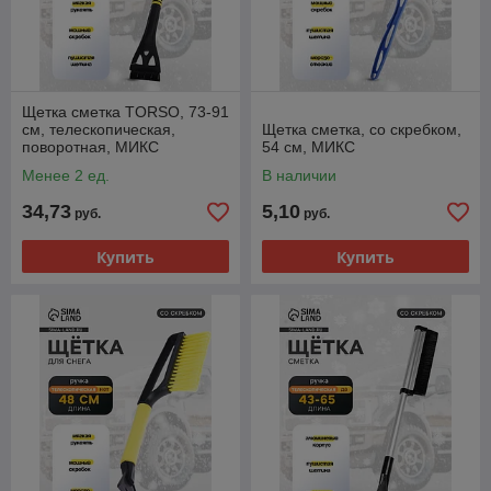
Щетка сметка TORSO, 73-91
см, телескопическая,
Щетка сметка, со скребком,
поворотная, МИКС
54 см, МИКС
Менее 2 ед.
В наличии
34,73
5,10
руб.
руб.
Купить
Купить