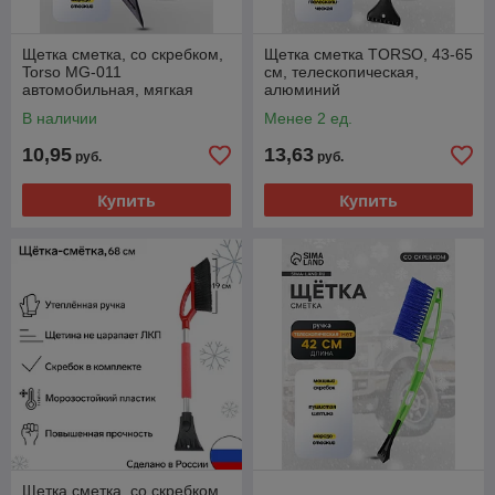
Щетка сметка, со скребком,
Щетка сметка TORSO, 43-65
Torso MG-011
см, телескопическая,
автомобильная, мягкая
алюминий
ручка, 48 см, МИКС
В наличии
Менее 2 ед.
10,95
13,63
руб.
руб.
Купить
Купить
Щетка сметка, со скребком,