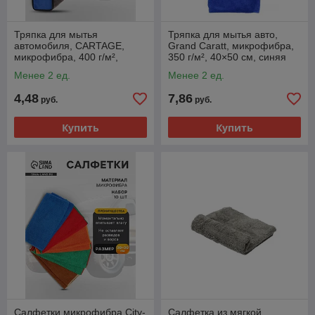
Тряпка для мытья
Тряпка для мытья авто,
автомобиля, CARTAGE,
Grand Caratt, микрофибра,
микрофибра, 400 г/м²,
350 г/м², 40×50 см, синяя
30×40 cм, сине-серая
Менее 2 ед.
Менее 2 ед.
4,48
7,86
руб.
руб.
Купить
Купить
Салфетки микрофибра City-
Салфетка из мягкой