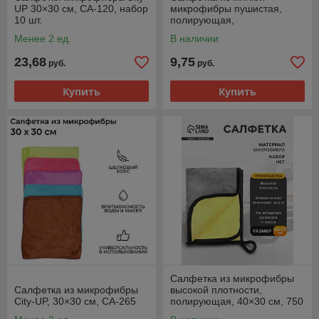
UP 30×30 см, СА-120, набор
микрофибры пушистая,
10 шт.
полирующая,
супервпитывающая 40×40
Менее 2 ед.
В наличии
см, 400 г/м²
23,68
9,75
руб.
руб.
Купить
Купить
Салфетка из микрофибры
Салфетка из микрофибры
высокой плотности,
City-UP, 30×30 см, СА-265
полирующая, 40×30 см, 750
г/м²