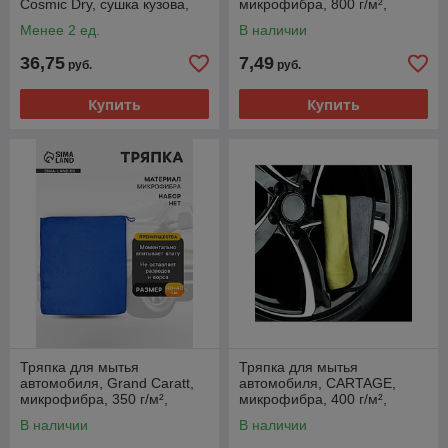
Cosmic Dry, сушка кузова,
микрофибра, 800 г/м²,
60×90 см
30×20 cм, желто-серая
Менее 2 ед.
В наличии
36,75
7,49
руб.
руб.
Купить
Купить
Тряпка для мытья
Тряпка для мытья
автомобиля, Grand Caratt,
автомобиля, CARTAGE,
микрофибра, 350 г/м²,
микрофибра, 400 г/м²,
40×40 см синий
20×30 cм, желто-серая
В наличии
В наличии