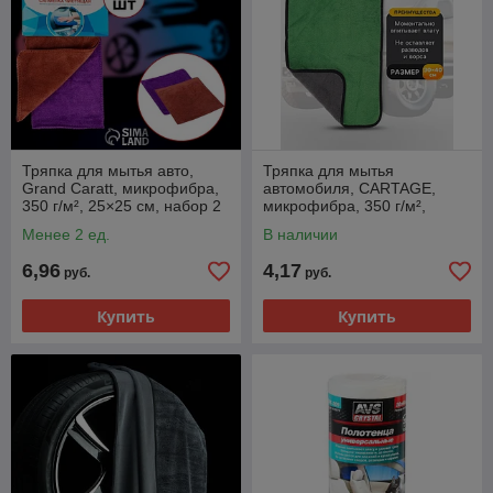
Тряпка для мытья авто,
Тряпка для мытья
Grand Caratt, микрофибра,
автомобиля, CARTAGE,
350 г/м², 25×25 см, набор 2
микрофибра, 350 г/м²,
шт.
30×40 cм, зелено-серая
Менее 2 ед.
В наличии
6,96
4,17
руб.
руб.
Купить
Купить