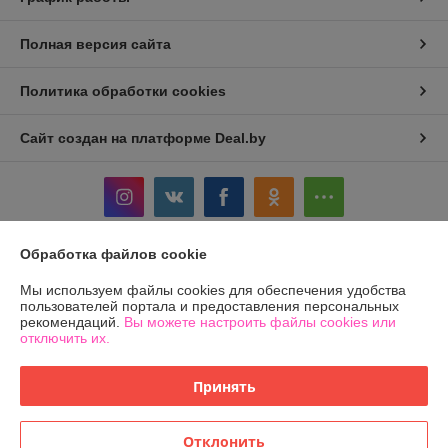
Полная версия сайта
Политика обработки cookies
Сайт создан на платформе Deal.by
Обработка файлов cookie
Информация для покупателя
Мы используем файлы cookies для обеспечения удобства
Юридическое лицо:
Общество с ограниченной ответственностью
пользователей портала и предоставления персональных
«ЛЕОВЕНС»
рекомендаций.
Вы можете настроить файлы cookies или
Р.Б., Гродненская обл., г Лида, ул. Летная, дом 7А, оф.5, каб., 231300
отключить их.
Регистрационный номер ЕГР: 592035467
Принять
УНП: 592035467
Регистрационный орган: Лидский районный исполнительный комитет
Отклонить