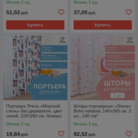
Менее 2 ед.
Менее 2 ед.
51,52
37,05
руб.
руб.
Купить
Купить
Портьера Этель «Морской
Шторы портьерные «Этель»
стиль» без держателя, цвет
Boho rainbow, 145×260 см, 2
синий, 110×260 см, блэкаут,
шт., 140 г/м²
100% полиэстер
Менее 2 ед.
Менее 2 ед.
19,84
92,52
руб.
руб.