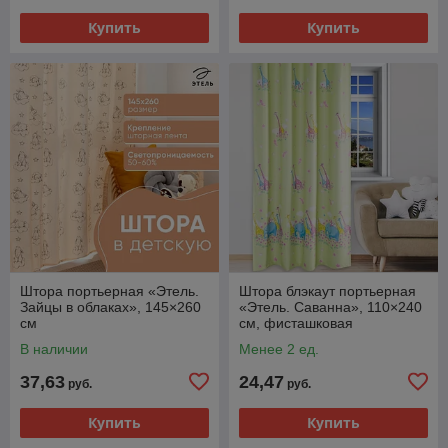
Купить
Купить
Штора портьерная «Этель.
Штора блэкаут портьерная
Зайцы в облаках», 145×260
«Этель. Саванна», 110×240
см
см, фисташковая
В наличии
Менее 2 ед.
37,63
24,47
руб.
руб.
Купить
Купить