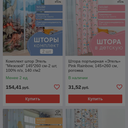
Комплект штор Этель
Штора портьерная «Этель»
"Мезозой" 145*260 см-2 шт,
Pink Rainbow, 145×260 см,
100% п/э, 140 г/м2
рогожка
Менее 2 ед.
В наличии
154,41
31,52
руб.
руб.
Купить
Купить