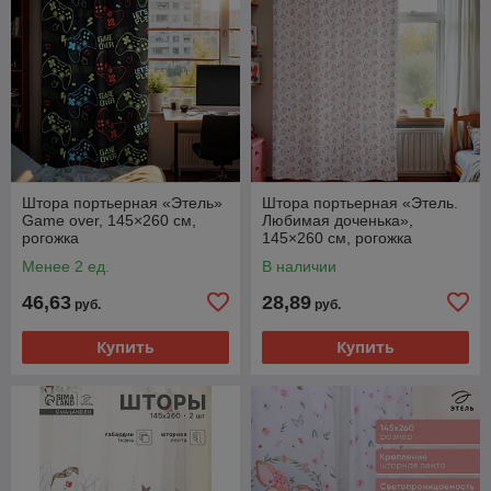
Штора портьерная «Этель»
Штора портьерная «Этель.
Game over, 145×260 см,
Любимая доченька»,
рогожка
145×260 см, рогожка
Менее 2 ед.
В наличии
46,63
28,89
руб.
руб.
Купить
Купить