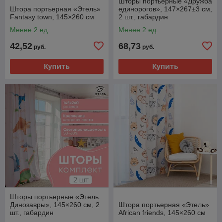
Шторы портьерные «Дружба
Штора портьерная «Этель»
единорогов», 147×267±3 см,
Fantasy town, 145×260 см
2 шт., габардин
Менее 2 ед.
Менее 2 ед.
42,52
68,73
руб.
руб.
Купить
Купить
Шторы портьерные «Этель.
Динозавры», 145×260 см, 2
Штора портьерная «Этель»
шт., габардин
African friends, 145×260 см