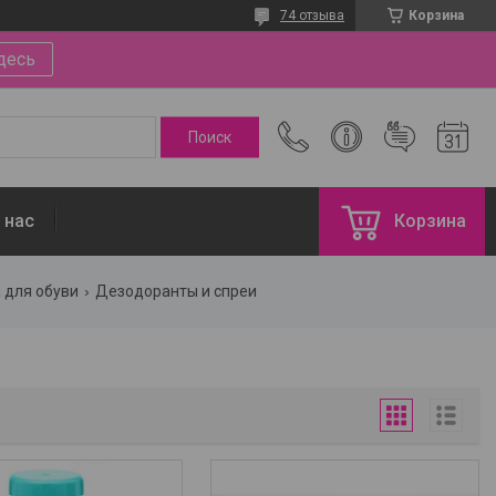
74 отзыва
Корзина
десь
 нас
Корзина
 для обуви
Дезодоранты и спреи