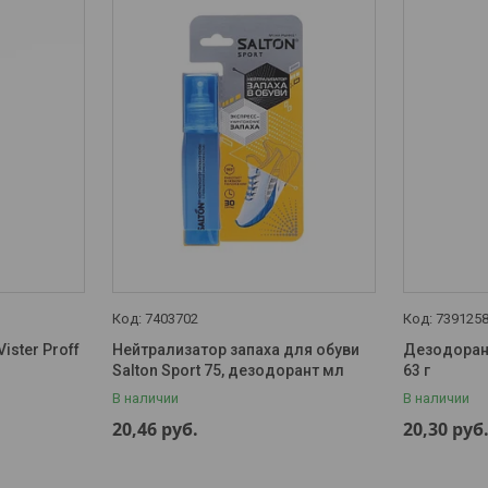
7403702
739125
ister Proff
Нейтрализатор запаха для обуви
Дезодорант
Salton Sport 75, дезодорант мл
63 г
В наличии
В наличии
20,46
руб.
20,30
руб