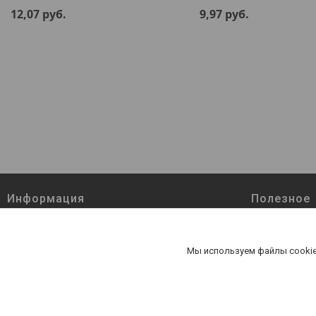
12,07
руб.
9,97
руб.
Информация
Полезное
Товары и услуги
Наши контак
Доставка и оплата
О нас
Мы используем файлы cookie
Статьи
Отзывы о ко