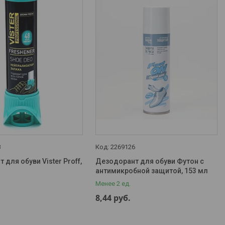
8
2269126
 для обуви Vister Proff,
Дезодорант для обуви Футон с
антимикробной защитой, 153 мл
Менее 2 ед.
.
8,44
руб.