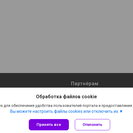
Партнёрам
ты
Поставщикам
Обработка файлов cookie
Оптовым покупателям
s для обеспечения удобства пользователей портала и предоставления
мпании
Реквизиты
Вы можете настроить файлы cookies или отключить их.
Принять все
Отклонить
Сайт создан на платформе Deal.by
Политика обработки файлов cookies