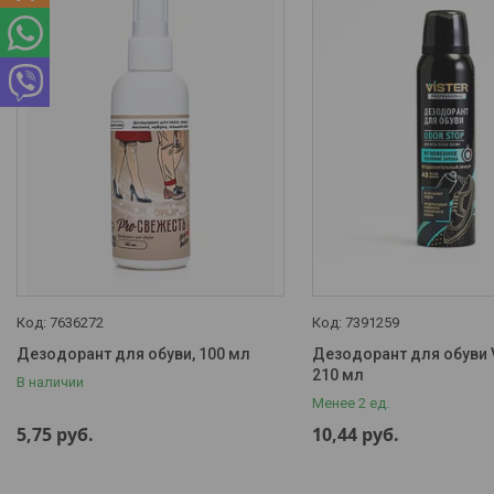
Доставка и оплата
Наши контакты
О нас
Отзывы о компании
Портфолио - наши работы
Интересные статьи
7636272
7391259
Дезодорант для обуви, 100 мл
Дезодорант для обуви V
210 мл
В наличии
Менее 2 ед.
5,75
руб.
10,44
руб.