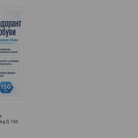
в
ig D, 150