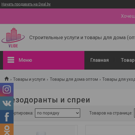
Начать продавать на Deal.by
Хочеш
Строительные услуги и товары для дома (оп
Меню
Главная
Товар
Фильтры
Товары и услуги
Товары для дома оптом
Товары для ухо
Дезодоранты для обуви
Кремы и пропитки для обуви
Дезодоранты и спреи
Товары и услуги