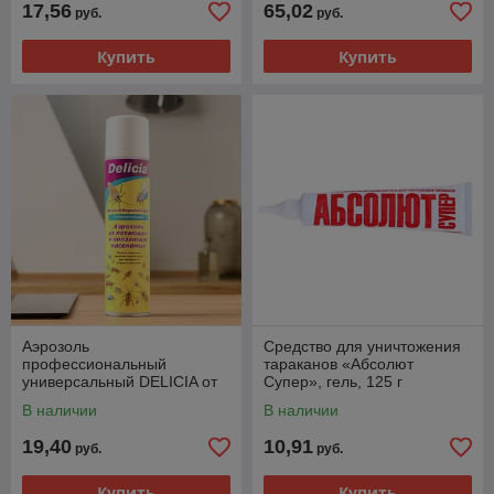
17,56
65,02
руб.
руб.
Купить
Купить
Аэрозоль
Средство для уничтожения
профессиональный
тараканов «Абсолют
универсальный DELICIA от
Супер», гель, 125 г
летающих и ползающих
В наличии
В наличии
насекомых, 400 мл
19,40
10,91
руб.
руб.
Купить
Купить