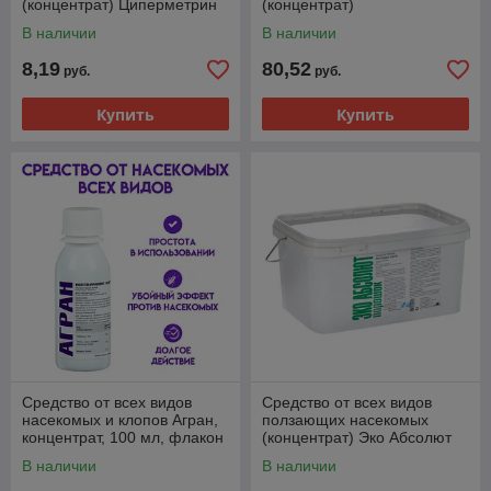
(концентрат) Циперметрин
(концентрат)
25, 100 мл, флакон ПЭТ
«Циперметрин» 25, 1 л,
В наличии
В наличии
флакон
8,19
80,52
руб.
руб.
Купить
Купить
Средство от всех видов
Средство от всех видов
насекомых и клопов Агран,
ползающих насекомых
концентрат, 100 мл, флакон
(концентрат) Эко Абсолют
ПЭТ
порошок, ведро 3 кг
В наличии
В наличии