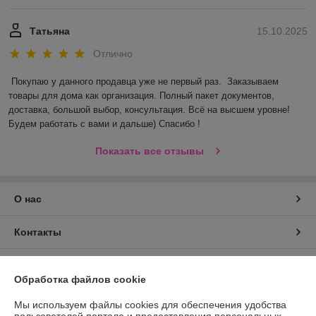
Татьяна
15.10.2025
Отлично
Покупаю у данного продавца уже не первый раз.  Заказываем 
товары для дома как организация. Полный пакет документов, 
доставка, большой выбор, консультация. Всё на высшем уровне! 
Будем работать с вами и дальше) Спасибо !
Показать все отзывы
О нас
Контакты
Доставка и оплата
Обработка файлов cookie
График работы
Мы используем файлы cookies для обеспечения удобства