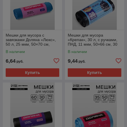
Мешки для мусора с
Мешки для мусора
завязками Доляна «Люкс»,
«Крепак», 30 л, с ручками,
50 л, 25 мкм, 50×70 см,
ПНД, 11 мкм, 50×66 см, 30
ПВД, 10 шт., синие, МИКС
шт., чёрные
В наличии
В наличии
6,64
9,44
руб.
руб.
Купить
Купить