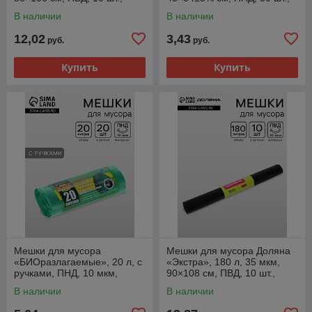
чёрные
чёрные
В наличии
В наличии
12,02
3,43
руб.
руб.
Купить
Купить
Мешки для мусора
Мешки для мусора Доляна
«БИОразлагаемые», 20 л, с
«Экстра», 180 л, 35 мкм,
ручками, ПНД, 10 мкм,
90×108 см, ПВД, 10 шт.,
размер 44×55 см, 20 шт.,
чёрные
В наличии
В наличии
зелёные