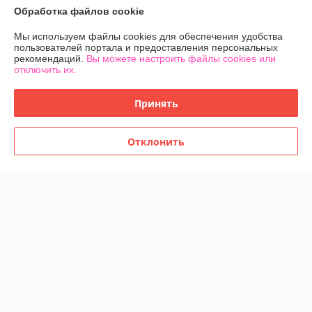
График работы
Обработка файлов cookie
Мы используем файлы cookies для обеспечения удобства
Полная версия сайта
пользователей портала и предоставления персональных
рекомендаций.
Вы можете настроить файлы cookies или
отключить их.
Политика обработки cookies
Принять
Сайт создан на платформе Deal.by
Отклонить
Информация для покупателя
Юридическое лицо:
Общество с ограниченной ответственностью
«ЛЕОВЕНС»
Р.Б., Гродненская обл., г Лида, ул. Летная, дом 7А, оф.5, каб., 231300
Регистрационный номер ЕГР: 592035467
УНП: 592035467
Регистрационный орган: Лидский районный исполнительный комитет