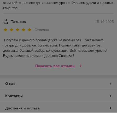
этом сайте ,все всегда на высшем уровне .Желаем удачи и хороших 
клиентов .
Татьяна
15.10.2025
Отлично
Покупаю у данного продавца уже не первый раз.  Заказываем 
товары для дома как организация. Полный пакет документов, 
доставка, большой выбор, консультация. Всё на высшем уровне! 
Будем работать с вами и дальше) Спасибо !
Показать все отзывы
О нас
Контакты
Доставка и оплата