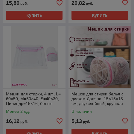
15,80
20,82
руб.
руб.
Купить
Купить
Мешки для стирки, 4 шт., L=
Мешок для стирки белья с
60×50, M=50×40, S=40×30,
диском Доляна, 15×15×13
Цилиндр=15×16, белые
см, двухслойный, крупная
сетка, диск белый
Менее 2 ед.
В наличии
16,12
5,13
руб.
руб.
Купить
Купить