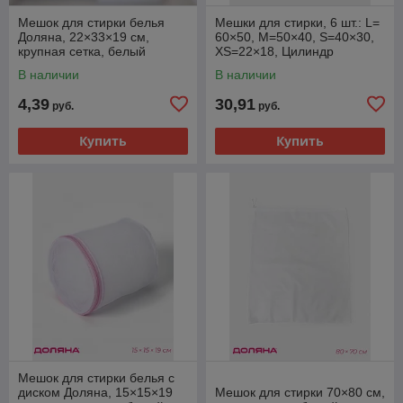
Мешок для стирки белья
Мешки для стирки, 6 шт.: L=
Доляна, 22×33×19 см,
60×50, M=50×40, S=40×30,
крупная сетка, белый
XS=22×18, Цилиндр
L=30×20, Цилиндр
В наличии
В наличии
M=17×17, цвет бежевый
4,39
30,91
руб.
руб.
Купить
Купить
Мешок для стирки белья с
диском Доляна, 15×15×19
Мешок для стирки 70×80 см,