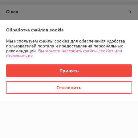
О нас
Контакты
Обработка файлов cookie
Доставка и оплата
Мы используем файлы cookies для обеспечения удобства
пользователей портала и предоставления персональных
рекомендаций.
Вы можете настроить файлы cookies или
График работы
отключить их.
Полная версия сайта
Принять
Политика обработки cookies
Отклонить
Сайт создан на платформе Deal.by