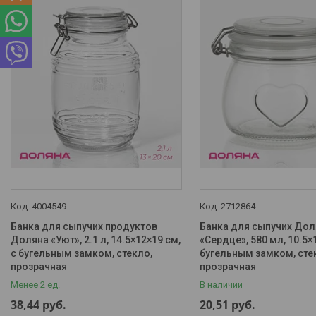
Доставка и оплата
Наши контакты
О нас
Отзывы о компании
Портфолио - наши работы
Интересные статьи
4004549
2712864
Банка для сыпучих продуктов
Банка для сыпучих Дол
Доляна «Уют», 2.1 л, 14.5×12×19 см,
«Сердце», 580 мл, 10.5×1
с бугельным замком, стекло,
бугельным замком, сте
прозрачная
прозрачная
Менее 2 ед.
В наличии
38,44
руб.
20,51
руб.