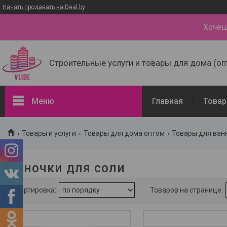
Начать продавать на Deal.by
Хочеш
Строительные услуги и товары для дома (оп
Меню
Главная
Товар
Фильтры
Товары и услуги
Товары для дома оптом
Товары для ван
Емкости для хранения пищевых
продуктов
Баночки для соли
Аксессуары для ванных комнат
Товары и услуги