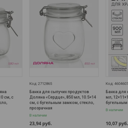
2712865
460460
яна
Банка для сыпучих продуктов
Банка для 
0 см, с
Доляна «Сердце», 850 мл, 10.5×14
мл, 12×11×1
кло,
см, с бугельным замком, стекло,
бугельным
прозрачная
В наличии
В наличии
23,94
руб.
10,07
руб