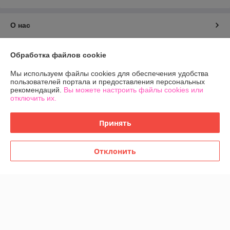
О нас
Контакты
Обработка файлов cookie
Доставка и оплата
Мы используем файлы cookies для обеспечения удобства
пользователей портала и предоставления персональных
рекомендаций.
Вы можете настроить файлы cookies или
График работы
отключить их.
Полная версия сайта
Принять
Политика обработки cookies
Отклонить
Сайт создан на платформе Deal.by