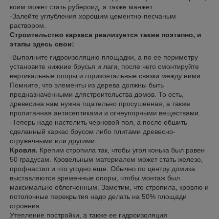
коим может стать рубероид, а также манжет.
-Залейте углубления хорошим цементно-песчаным
раствором.
Строительство каркаса реализуется также поэтапно, и
этапы здесь свои:
-Выполните гидроизоляцию площадки, а по ее периметру
установите нижние брусья и лаги, после чего смонтируйте
вертикальные опоры и горизонтальные связки между ними.
Помните, что элементы из дерева должны быть
предназначенными длястроительства домов. То есть,
древесина нам нужна тщательно просушенная, а также
пропитанная антисептиками и огнеупорными веществами.
-Теперь надо настелить черновой пол, а после обшить
сделанный каркас брусом либо плитами древесно-
стружечными или другими.
Кровля.
Крепим стропила так, чтобы угол конька был равен
50 градусам. Кровельным материалом может стать железо,
профнастил и что угодно еще. Обычно по центру домика
выставляются временные опоры, чтобы монтаж был
максимально облегченным. Заметим, что стропила, кровлю и
потолочные перекрытия надо делать на 50% площади
строения.
Утепление постройки, а также ее гидроизоляция