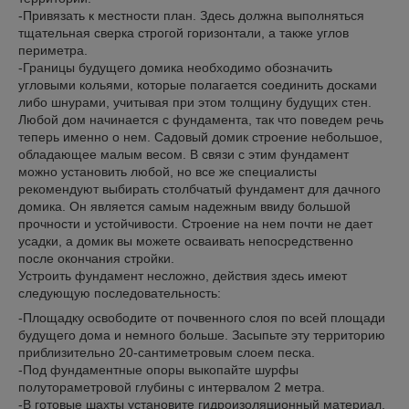
-Привязать к местности план. Здесь должна выполняться
тщательная сверка строгой горизонтали, а также углов
периметра.
-Границы будущего домика необходимо обозначить
угловыми кольями, которые полагается соединить досками
либо шнурами, учитывая при этом толщину будущих стен.
Любой дом начинается с фундамента, так что поведем речь
теперь именно о нем. Садовый домик строение небольшое,
обладающее малым весом. В связи с этим фундамент
можно установить любой, но все же специалисты
рекомендуют выбирать столбчатый фундамент для дачного
домика. Он является самым надежным ввиду большой
прочности и устойчивости. Строение на нем почти не дает
усадки, а домик вы можете осваивать непосредственно
после окончания стройки.
Устроить фундамент несложно, действия здесь имеют
следующую последовательность:
-Площадку освободите от почвенного слоя по всей площади
будущего дома и немного больше. Засыпьте эту территорию
приблизительно 20-сантиметровым слоем песка.
-Под фундаментные опоры выкопайте шурфы
полутораметровой глубины с интервалом 2 метра.
-В готовые шахты установите гидроизоляционный материал,