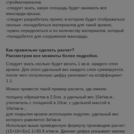
стройматериалов;
-следует знать, какую площадь будет занимать вся
мансарда-крыша;
-следует разработать проект, в котором будет отображаться
сколько -понадобиться материалов для такой кровли;
-нужно определиться и по количеству материалов, который
-понадобятся для сооружения мансарды.
Как правильно сделать расчет?
Рассмотрим все моменты более подробно.
Следует знать сколько будет весить 1 кв.м. каждого слоя
кровли. Для этого удельный вес каждого слоя суммируется,
после чего полученную цифру умножают на коэффициент
1.1.
Можно привести такой пример расчета, где имеем:
толщину обрешетки в 2,5см, а удельный вес 15кг\кв.м.;
утеплитель с толщиной в 10см, с удельной массой в
10кг\кв.м.;
для покрытия кровли используем ондулин, удельный вес
которого равняется 3кг\кв.м.
Используя выше приведенную формулу производим расчет:
(15+10+3)х1.1=30.8 кг\кв.м. Данная цифра указывает какова