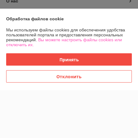
О нас
Контакты
Обработка файлов cookie
Доставка и оплата
Мы используем файлы cookies для обеспечения удобства
пользователей портала и предоставления персональных
рекомендаций.
Вы можете настроить файлы cookies или
График работы
отключить их.
Полная версия сайта
Принять
Политика обработки cookies
Отклонить
Сайт создан на платформе Deal.by
Информация для покупателя