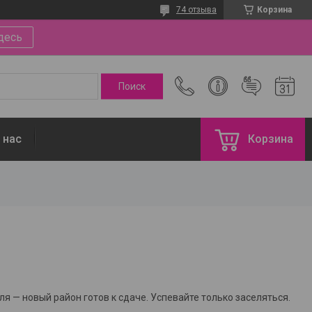
74 отзыва
Корзина
десь
 нас
Корзина
я — новый район готов к сдаче. Успевайте только заселяться.