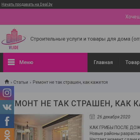
Начать продавать на Deal.by
Хочеш
Строительные услуги и товары для дома (оп
Меню
Главная
Товар
Товары и услуги
Статьи
Ремонт не так страшен, как кажется
Доставка и оплата
Наши контакты
РЕМОНТ НЕ ТАК СТРАШЕН, КАК 
О нас
26 декабря 2020
Отзывы о компании
КАК ГРИБЫ ПОСЛЕ ДО
Портфолио - наши работы
Новые районы разрастаю
Настает момент сдачи 