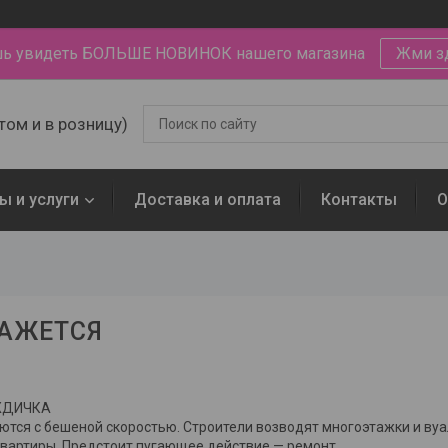
ь увидеть БОЛЬШЕ НОВИНОК нашего магазина
Жми з
том и в розницу)
ы и услуги
Доставка и оплата
Контакты
О
КАЖЕТСЯ
ЖДИЧКА
тся с бешеной скоростью. Строители возводят многоэтажки и вуал
квартиры. Предстоит пугающее действие — ремонт.