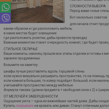
Интересные статьи
СЛОЖНОСТИ ВЫБОРА
Перед вами голые стены
Вот несколько советов:
для начала стоит прод
каким образом и где расположить мебель
в каких местах будет освещение
где расположить розетки, дабы провести проводку
Важным моментом станет очередность комнат, где будет прово
СТИЛЬНОЕ ОБЛИЧЬЕ
Ваши комнаты, наконец прошли все этапы отделки и готовы к м
заранее продуманных.
Возьмите на заметку:
шкафы лучше расставлять вдоль торцевой стены
если нужно визуально расширить пространство, то на помощь пр
если комната большая, то ковер подойдет большой, если мален
учитывайте пространство между мебелью.
Формула такова: (длина предмета + свободная зона х 2) х (ширин
ОТ МЕЛОЧЕЙ К ЗАВЕРШЕННОСТИ
Ощущение уюта — одна из важнейших частей дома. Дабы создать
Купить
покрывало
на кровать или диван. Станут отличным доп