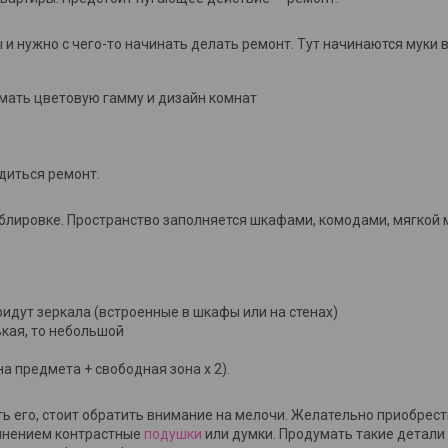
 и нужно с чего-то начинать делать ремонт. Тут начинаются муки 
умать цветовую гамму и дизайн комнат
диться ремонт.
еблировке. Пространство заполняется шкафами, комодами, мягкой 
идут зеркала (встроенные в шкафы или на стенах)
ькая, то небольшой
а предмета + свободная зона х 2).
 его, стоит обратить внимание на мелочи. Желательно приобрест
олнением контрастные
подушки
или думки. Продумать такие детали 